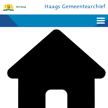
Haags Gemeentearchief
Home
Nieuws
Ontdek de stad
De studiezaal
Bronnen en collecties
Over ons
Contact