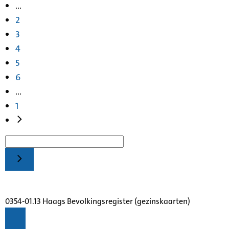
...
2
3
4
5
6
...
1
0354-01.13 Haags Bevolkingsregister (gezinskaarten)