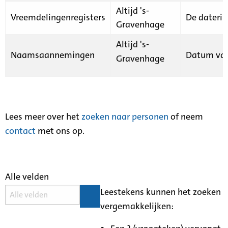
Altijd 's-
Vreemdelingenregisters
De daterin
Gravenhage
Altijd 's-
Naamsaannemingen
Datum van
Gravenhage
Lees meer over het
zoeken naar personen
of neem
contact
met ons op.
Alle velden
Leestekens kunnen het zoeken
vergemakkelijken: