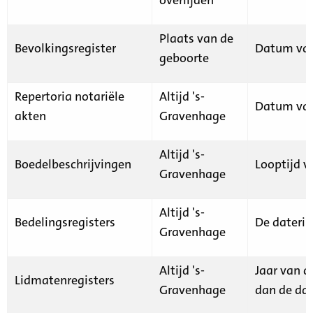
Plaats van de
Bevolkingsregister
Datum van
geboorte
Repertoria notariële
Altijd 's-
Datum van
akten
Gravenhage
Altijd 's-
Boedelbeschrijvingen
Looptijd v
Gravenhage
Altijd 's-
Bedelingsregisters
De daterin
Gravenhage
Altijd 's-
Jaar van d
Lidmatenregisters
Gravenhage
dan de dat