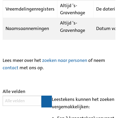
Altijd 's-
Vreemdelingenregisters
De daterin
Gravenhage
Altijd 's-
Naamsaannemingen
Datum van
Gravenhage
Lees meer over het
zoeken naar personen
of neem
contact
met ons op.
Alle velden
Leestekens kunnen het zoeken
vergemakkelijken: