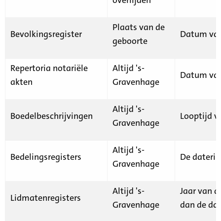
Plaats van de
Bevolkingsregister
Datum van
geboorte
Repertoria notariële
Altijd 's-
Datum van
akten
Gravenhage
Altijd 's-
Boedelbeschrijvingen
Looptijd v
Gravenhage
Altijd 's-
Bedelingsregisters
De daterin
Gravenhage
Altijd 's-
Jaar van d
Lidmatenregisters
Gravenhage
dan de dat