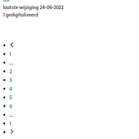
laatste wijziging 24-06-2022
1 gedigitaliseerd
1
...
2
3
4
5
6
...
1