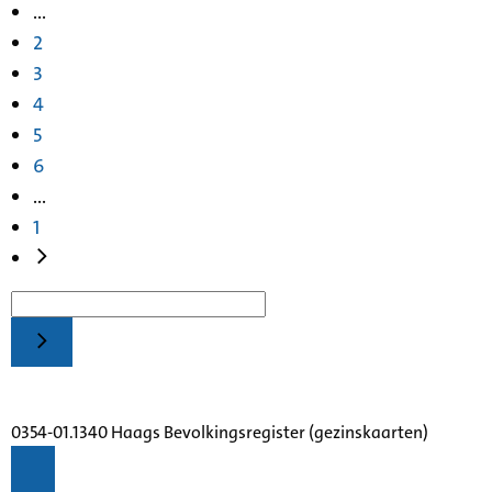
...
2
3
4
5
6
...
1
0354-01.1340 Haags Bevolkingsregister (gezinskaarten)