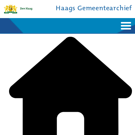
Haags Gemeentearchief
Home
Nieuws
Ontdek de stad
De studiezaal
Bronnen en collecties
Over ons
Contact