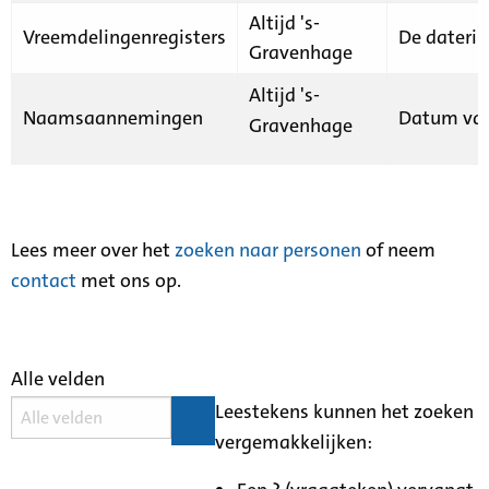
Altijd 's-
Vreemdelingenregisters
De daterin
Gravenhage
Altijd 's-
Naamsaannemingen
Datum van
Gravenhage
Lees meer over het
zoeken naar personen
of neem
contact
met ons op.
Alle velden
Leestekens kunnen het zoeken
vergemakkelijken: