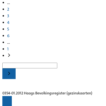
...
2
3
4
5
6
...
1
0354-01.2012 Haags Bevolkingsregister (gezinskaarten)