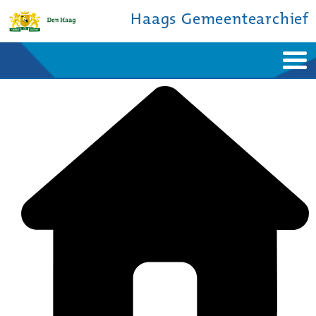
Haags Gemeentearchief
Home
Nieuws
Ontdek de stad
De studiezaal
Bronnen en collecties
Over ons
Contact