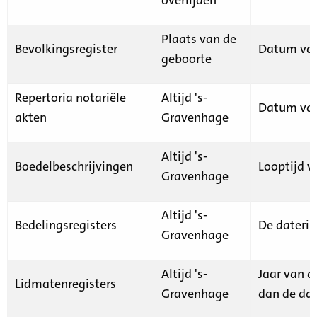
Plaats van de
Bevolkingsregister
Datum van
geboorte
Repertoria notariële
Altijd 's-
Datum van
akten
Gravenhage
Altijd 's-
Boedelbeschrijvingen
Looptijd v
Gravenhage
Altijd 's-
Bedelingsregisters
De daterin
Gravenhage
Altijd 's-
Jaar van d
Lidmatenregisters
Gravenhage
dan de dat