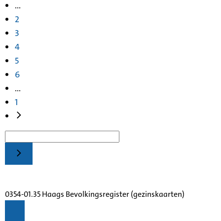
...
2
3
4
5
6
...
1
0354-01.35 Haags Bevolkingsregister (gezinskaarten)