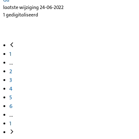
laatste wijziging 24-06-2022
1 gedigitaliseerd
1
...
2
3
4
5
6
...
1