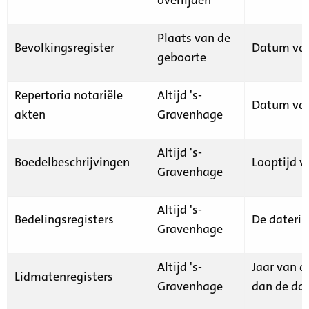
Plaats van de
Bevolkingsregister
Datum van
geboorte
Repertoria notariële
Altijd 's-
Datum van
akten
Gravenhage
Altijd 's-
Boedelbeschrijvingen
Looptijd v
Gravenhage
Altijd 's-
Bedelingsregisters
De daterin
Gravenhage
Altijd 's-
Jaar van d
Lidmatenregisters
Gravenhage
dan de dat