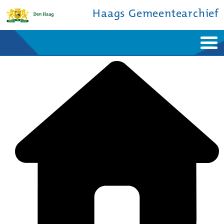
Haags Gemeentearchief
Home
Nieuws
Ontdek de stad
De studiezaal
Bronnen en collecties
Over ons
Contact