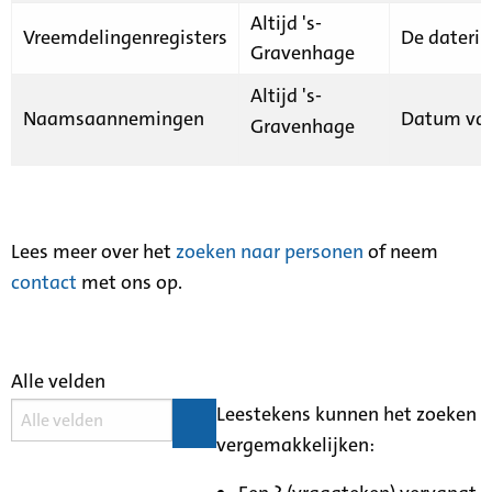
Altijd 's-
Vreemdelingenregisters
De daterin
Gravenhage
Altijd 's-
Naamsaannemingen
Datum van
Gravenhage
Lees meer over het
zoeken naar personen
of neem
contact
met ons op.
Alle velden
Leestekens kunnen het zoeken
vergemakkelijken: