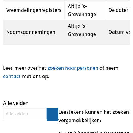
Altijd 's-
Vreemdelingenregisters
De daterin
Gravenhage
Altijd 's-
Naamsaannemingen
Datum van
Gravenhage
Lees meer over het
zoeken naar personen
of neem
contact
met ons op.
Alle velden
Leestekens kunnen het zoeken
vergemakkelijken: