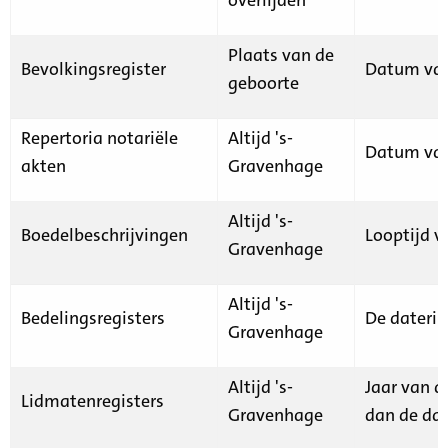
Plaats van de
Bevolkingsregister
Datum van
geboorte
Repertoria notariële
Altijd 's-
Datum van
akten
Gravenhage
Altijd 's-
Boedelbeschrijvingen
Looptijd v
Gravenhage
Altijd 's-
Bedelingsregisters
De daterin
Gravenhage
Altijd 's-
Jaar van d
Lidmatenregisters
Gravenhage
dan de dat