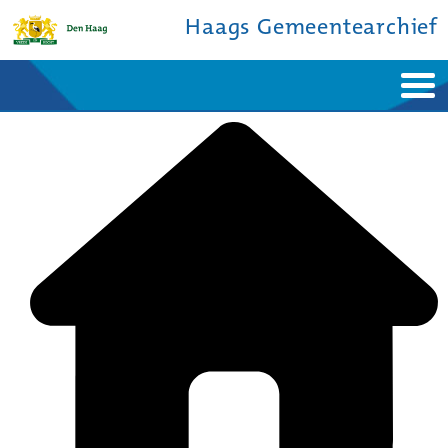
Haags Gemeentearchief
Home
Nieuws
Ontdek de stad
De studiezaal
Bronnen en collecties
Over ons
Contact