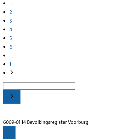
...
2
3
4
5
6
...
1
6009-01.14 Bevolkingsregister Voorburg