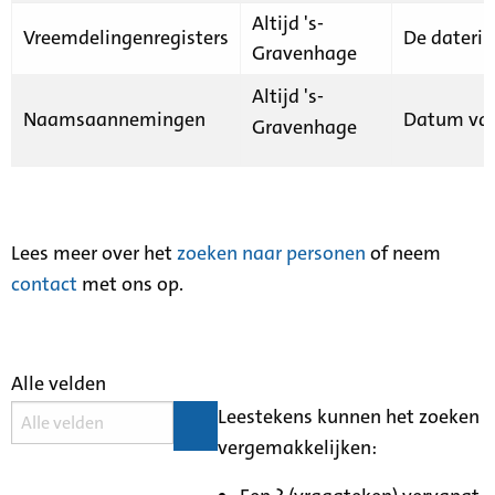
Altijd 's-
Vreemdelingenregisters
De daterin
Gravenhage
Altijd 's-
Naamsaannemingen
Datum van
Gravenhage
Lees meer over het
zoeken naar personen
of neem
contact
met ons op.
Alle velden
Leestekens kunnen het zoeken
vergemakkelijken: