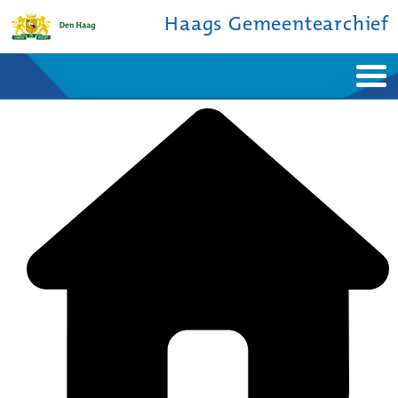
Haags Gemeentearchief
Home
Nieuws
Ontdek de stad
De studiezaal
Bronnen en collecties
Over ons
Contact