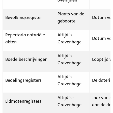
Plaats van de
Bevolkingsregister
Datum van
geboorte
Repertoria notariële
Altijd 's-
Datum van
akten
Gravenhage
Altijd 's-
Boedelbeschrijvingen
Looptijd v
Gravenhage
Altijd 's-
Bedelingsregisters
De daterin
Gravenhage
Altijd 's-
Jaar van d
Lidmatenregisters
Gravenhage
dan de dat