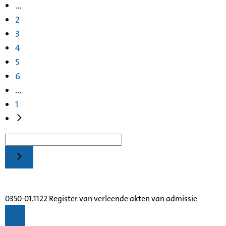
...
2
3
4
5
6
...
1
0350-01.1122 Register van verleende akten van admissie