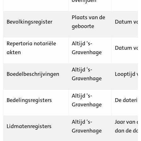
Plaats van de
Bevolkingsregister
Datum van
geboorte
Repertoria notariële
Altijd 's-
Datum van
akten
Gravenhage
Altijd 's-
Boedelbeschrijvingen
Looptijd v
Gravenhage
Altijd 's-
Bedelingsregisters
De daterin
Gravenhage
Altijd 's-
Jaar van d
Lidmatenregisters
Gravenhage
dan de dat