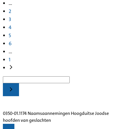
...
2
3
4
5
6
...
1
0350-01.1174 Naamsaannemingen Hoogduitse Joodse
hoofden van geslachten