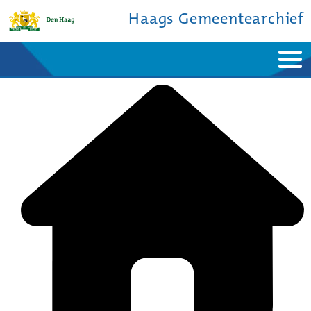
Haags Gemeentearchief
Home
Nieuws
Ontdek de stad
De studiezaal
Bronnen en collecties
Over ons
Contact