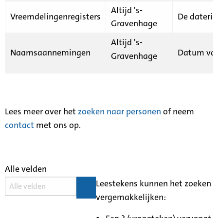
Altijd 's-
Vreemdelingenregisters
De daterin
Gravenhage
Altijd 's-
Naamsaannemingen
Datum van
Gravenhage
Lees meer over het
zoeken naar personen
of neem
contact
met ons op.
Alle velden
Leestekens kunnen het zoeken
vergemakkelijken: