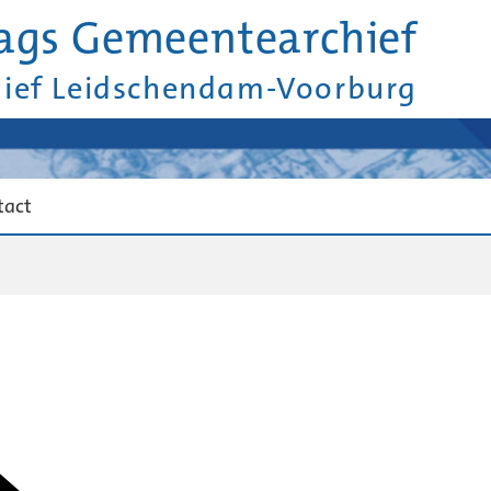
ags Gemeentearchief
hief Leidschendam-Voorburg
tact