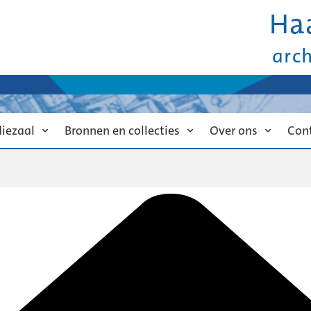
Ha
arc
diezaal
Bronnen en collecties
Over ons
Con