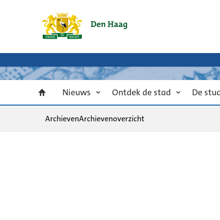
Nieuws
Ontdek de stad
De stu
Archieven
Archievenoverzicht