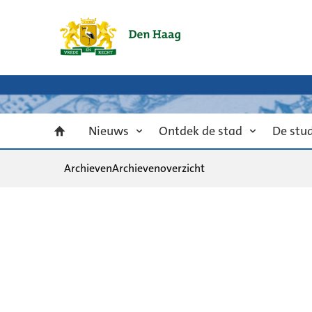
Nieuws
Ontdek de stad
De stu
Archieven
Archievenoverzicht