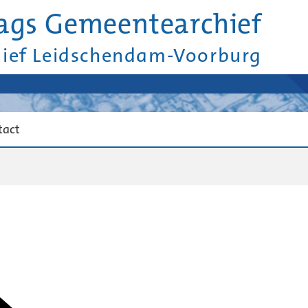
ags Gemeentearchief
hief Leidschendam-Voorburg
tact