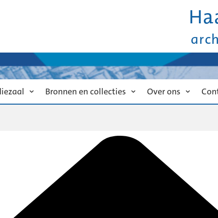
Ha
arc
diezaal
Bronnen en collecties
Over ons
Con