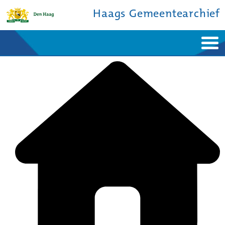
Haags Gemeentearchief
Home
Nieuws
Ontdek de stad
De studiezaal
Bronnen en collecties
Over ons
Contact