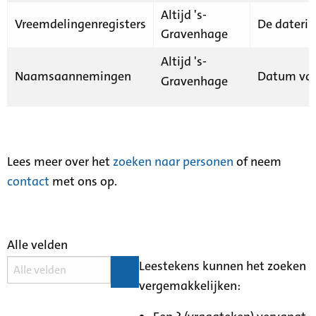
Altijd 's-
Vreemdelingenregisters
De daterin
Gravenhage
Altijd 's-
Naamsaannemingen
Datum van
Gravenhage
Lees meer over het
zoeken naar personen
of neem
contact
met ons op.
Alle velden
Leestekens kunnen het zoeken
vergemakkelijken: