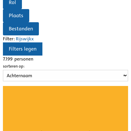
Rol
Plaats
Bestanden
Filter:
Rijswijk
x
Filters legen
7.199
personen
sorteren op: