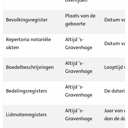
Plaats van de
Bevolkingsregister
Datum van
geboorte
Repertoria notariële
Altijd 's-
Datum van
akten
Gravenhage
Altijd 's-
Boedelbeschrijvingen
Looptijd v
Gravenhage
Altijd 's-
Bedelingsregisters
De daterin
Gravenhage
Altijd 's-
Jaar van d
Lidmatenregisters
Gravenhage
dan de dat