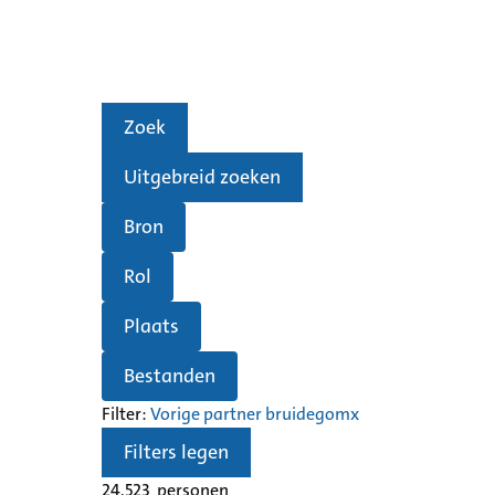
Zoek
Uitgebreid zoeken
Bron
Rol
Plaats
Bestanden
Filter:
Vorige partner bruidegom
x
Filters legen
24.523
personen