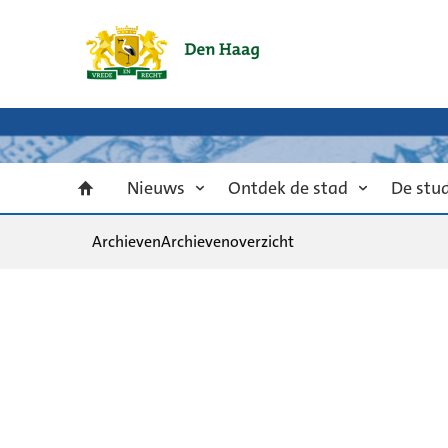
Nieuws
Ontdek de stad
De stu
Archieven
Archievenoverzicht