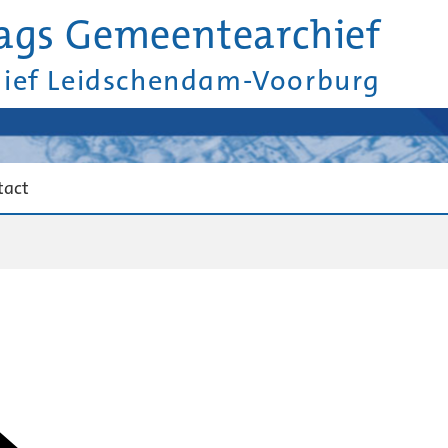
ags Gemeentearchief
hief Leidschendam-Voorburg
tact