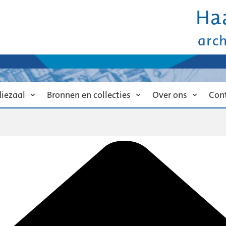
Ha
arc
diezaal
Bronnen en collecties
Over ons
Con