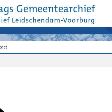
ags Gemeentearchief
hief Leidschendam-Voorburg
tact