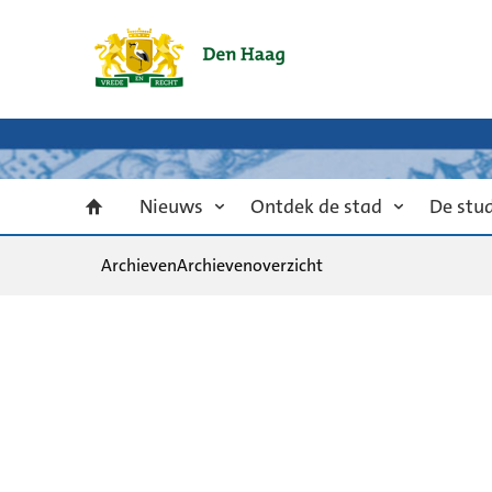
Nieuws
Ontdek de stad
De stu
Archieven
Archievenoverzicht