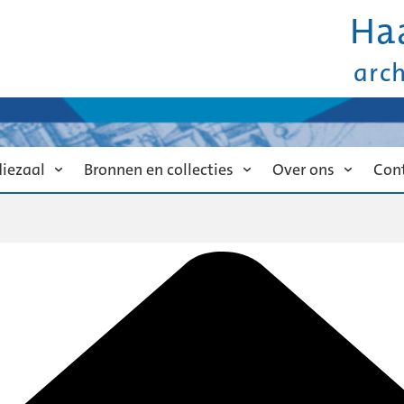
Ha
arc
diezaal
Bronnen en collecties
Over ons
Con