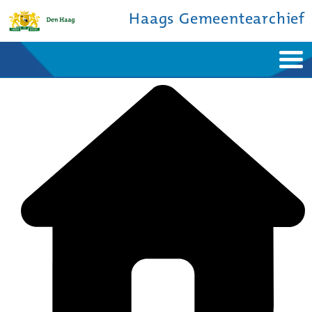
Haags Gemeentearchief
Home
Nieuws
Ontdek de stad
De studiezaal
Bronnen en collecties
Over ons
Contact