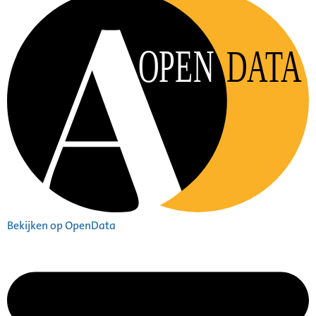
OPEN
DATA
Bekijken op OpenData