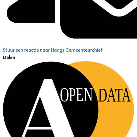
Stuur een reactie naar Haags Gemeentearchief
Delen
OPEN
DATA