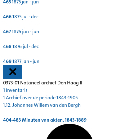
465
1875 jan - jun
466
1875 jul - dec
467
1876 jan - jun
468
1876 jul - dec
469
1877 jan - jun
0373-01 Notarieel archief Den Haag II
1
Inventaris
1 Archief over de periode 1843-1905
1.12. Johannes Willem van den Bergh
404-483
Minuten van akten, 1843-1889