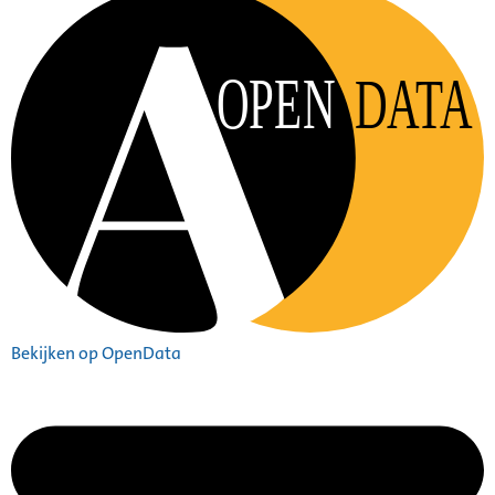
OPEN
DATA
Bekijken op OpenData