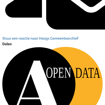
Stuur een reactie naar Haags Gemeentearchief
Delen
OPEN
DATA