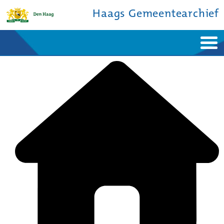
Haags Gemeentearchief
Home
Nieuws
Ontdek de stad
De studiezaal
Bronnen en collecties
Over ons
Contact