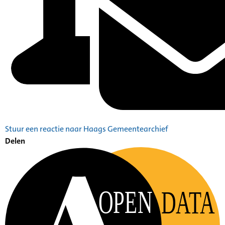
Stuur een reactie naar Haags Gemeentearchief
Delen
OPEN
DATA