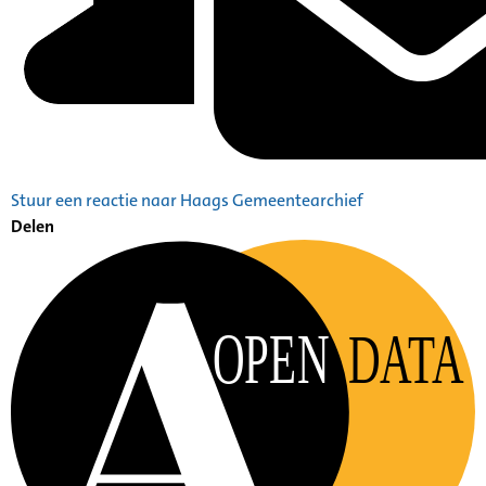
Stuur een reactie naar Haags Gemeentearchief
Delen
OPEN
DATA