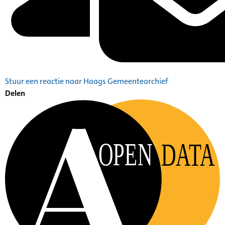
Stuur een reactie naar Haags Gemeentearchief
Delen
OPEN
DATA