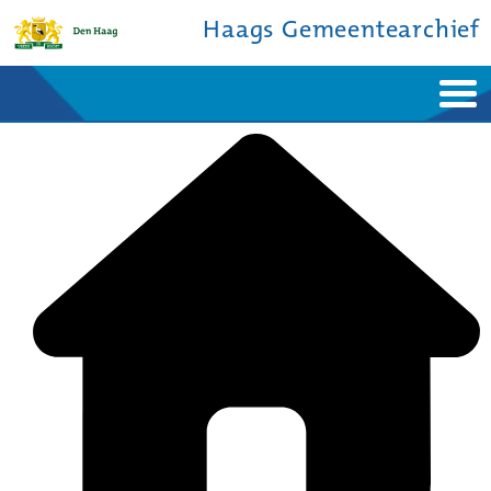
Haags Gemeentearchief
Home
Nieuws
Ontdek de stad
De studiezaal
Bronnen en collecties
Over ons
Contact