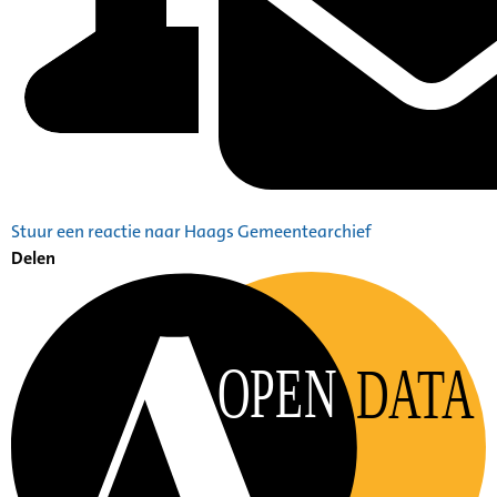
Stuur een reactie naar Haags Gemeentearchief
Delen
OPEN
DATA