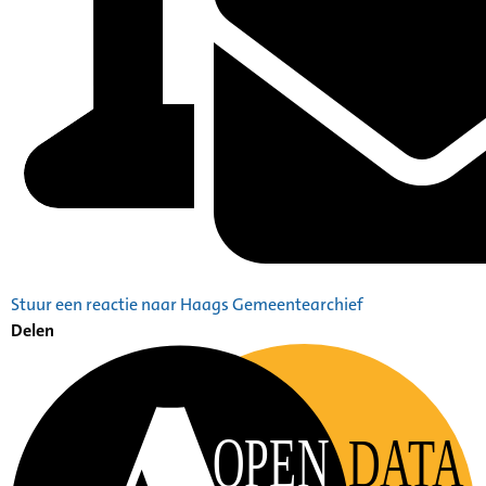
Stuur een reactie naar Haags Gemeentearchief
Delen
OPEN
DATA