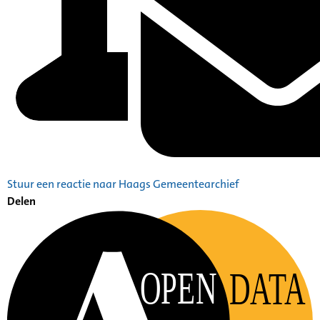
Stuur een reactie naar Haags Gemeentearchief
Delen
OPEN
DATA