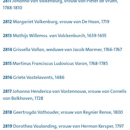
2811
Johanna van Valkenburg, vrouw van Pieter de Vrueh,
1788-1810
2812
Margariet Valkenburg, vrouw van De Haan, 1719
2813
Mathijs Willemss. van Valckenburch, 1639-1655
2814
Grissella Vallan, weduwe van Jacob Marmer, 1766-1767
2815
Martinus Franciscus Ludovicus Varon, 1768-1785
2816
Griete Vastelavonts, 1486
2817
Johanna Henderica van Vastennouw, vrouw van Cornelis
van Balkhoven, 1728
2818
Geertruyda Vathouder, vrouw van Reynier Rense, 1800
2819
Dorothea Vaulanding, vrouw van Herman Kersper, 1797