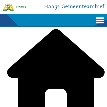
Haags Gemeentearchief
Home
Nieuws
Ontdek de stad
De studiezaal
Bronnen en collecties
Over ons
Contact