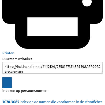
Printen
Duurzaam webadres
Indexen op persoonsnamen
3078-3085
Index op de namen die voorkomen in de stamfiches