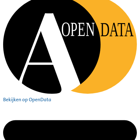
OPEN
DATA
Bekijken op OpenData