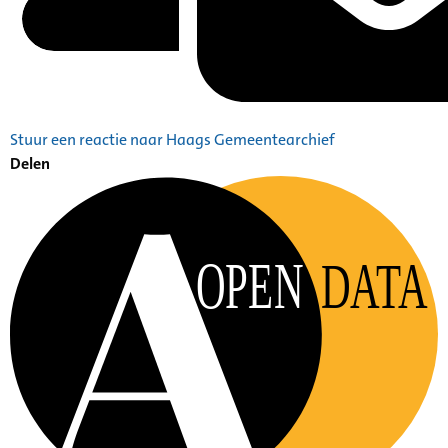
Stuur een reactie naar Haags Gemeentearchief
Delen
OPEN
DATA