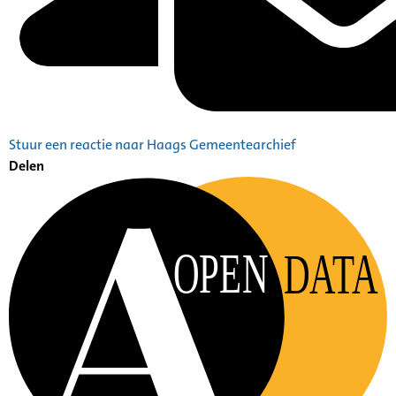
Stuur een reactie naar Haags Gemeentearchief
Delen
OPEN
DATA