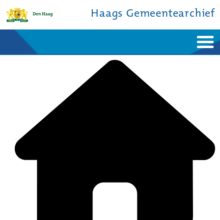
Haags Gemeentearchief
Home
Nieuws
Ontdek de stad
De studiezaal
Bronnen en collecties
Over ons
Contact