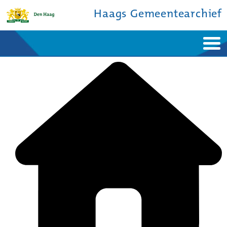
Haags Gemeentearchief
Home
Nieuws
Ontdek de stad
De studiezaal
Bronnen en collecties
Over ons
Contact