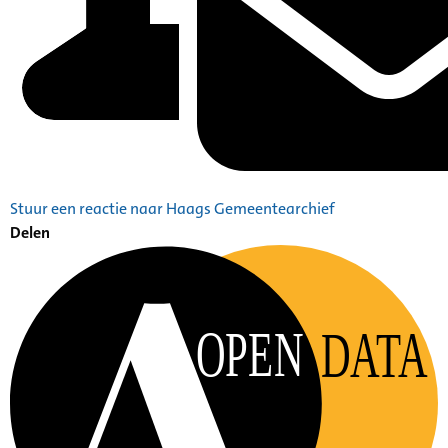
Stuur een reactie naar Haags Gemeentearchief
Delen
OPEN
DATA