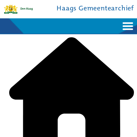
Haags Gemeentearchief
Home
Nieuws
Ontdek de stad
De studiezaal
Bronnen en collecties
Over ons
Contact