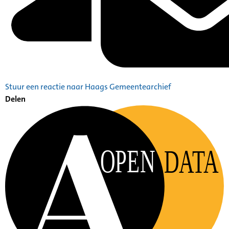
Stuur een reactie naar Haags Gemeentearchief
Delen
OPEN
DATA