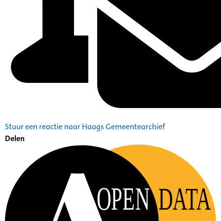
Stuur een reactie naar Haags Gemeentearchief
Delen
OPEN
DATA