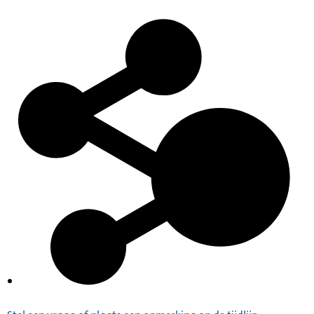
Inventaris
Index op de gevorderde panden en terreinen,
1940-1945