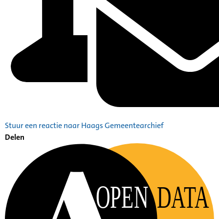
Stuur een reactie naar Haags Gemeentearchief
Delen
OPEN
DATA