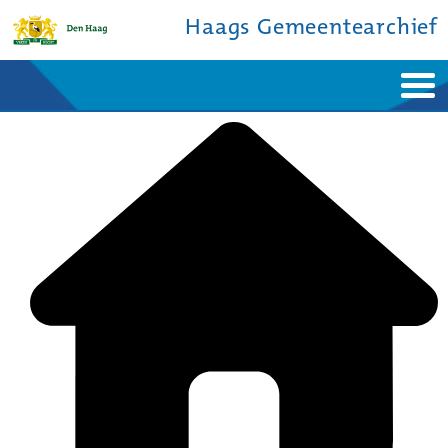
Haags Gemeentearchief
Home
Nieuws
Ontdek de stad
De studiezaal
Bronnen en collecties
Over ons
Contact