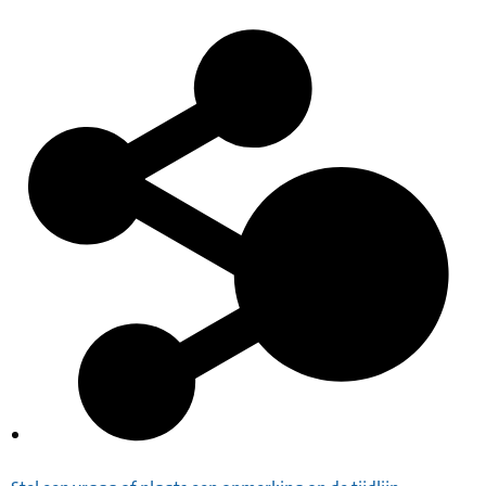
Inventaris
Index op de gevorderde panden en terreinen,
1940-1945