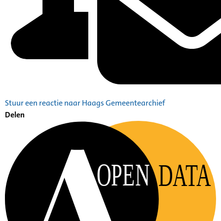
Stuur een reactie naar Haags Gemeentearchief
Delen
OPEN
DATA