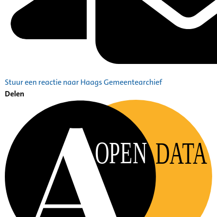
Stuur een reactie naar Haags Gemeentearchief
Delen
OPEN
DATA