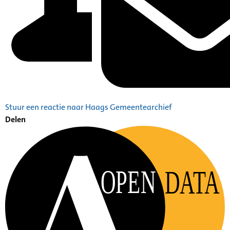
Stuur een reactie naar Haags Gemeentearchief
Delen
OPEN
DATA