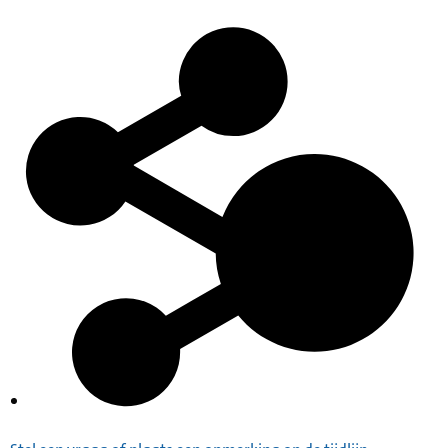
Inventaris
Index op de gevorderde panden en terreinen,
1940-1945