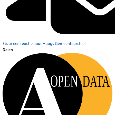
Stuur een reactie naar Haags Gemeentearchief
Delen
OPEN
DATA