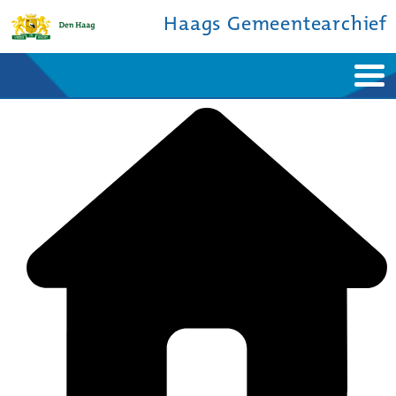
Haags Gemeentearchief
Home
Nieuws
Ontdek de stad
De studiezaal
Bronnen en collecties
Over ons
Contact