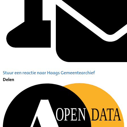
Stuur een reactie naar Haags Gemeentearchief
Delen
OPEN
DATA