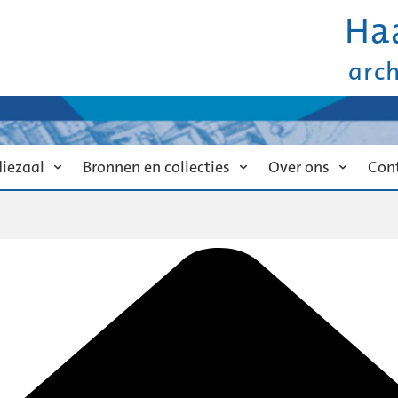
Ha
arc
diezaal
Bronnen en collecties
Over ons
Con