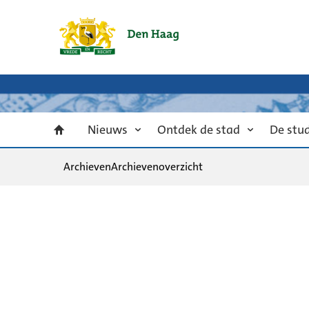
Nieuws
Ontdek de stad
De stu
Archieven
Archievenoverzicht