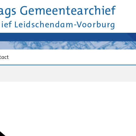
ags Gemeentearchief
hief Leidschendam-Voorburg
tact