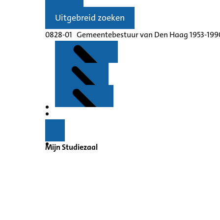
Uitgebreid zoeken
0828-01 Gemeentebestuur van Den Haag 1953-199
Kenmerken
Inleiding
Mijn Studiezaal
Inventaris