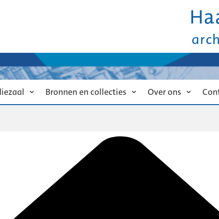
Ha
arc
diezaal
Bronnen en collecties
Over ons
Con