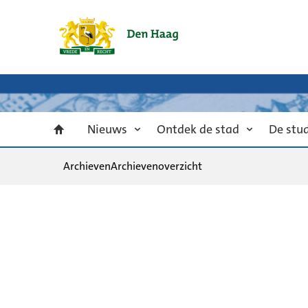
Nieuws
Ontdek de stad
De stu
Archieven
Archievenoverzicht