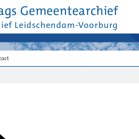
ags Gemeentearchief
hief Leidschendam-Voorburg
tact