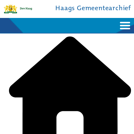
Haags Gemeentearchief
Home
Nieuws
Ontdek de stad
De studiezaal
Bronnen en collecties
Over ons
Contact