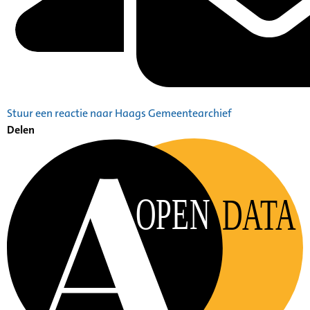
Stuur een reactie naar Haags Gemeentearchief
Delen
OPEN
DATA