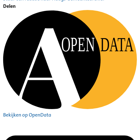
Delen
OPEN
DATA
Bekijken op OpenData