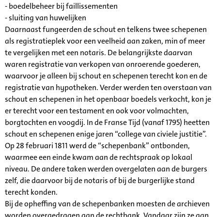
- boedelbeheer bij faillissementen
- sluiting van huwelijken
Daarnaast fungeerden de schout en telkens twee schepenen
als registratieplek voor een veelheid aan zaken, min of meer
te vergelijken met een notaris. De belangrijkste daarvan
waren registratie van verkopen van onroerende goederen,
waarvoor je alleen bij schout en schepenen terecht kon en de
registratie van hypotheken. Verder werden ten overstaan van
schout en schepenen in het openbaar boedels verkocht, kon je
er terecht voor een testament en ook voor volmachten,
borgtochten en voogdij. In de Franse Tijd (vanaf 1795) heetten
schout en schepenen enige jaren “college van civiele justitie”.
Op 28 februari 1811 werd de “schepenbank” ontbonden,
waarmee een einde kwam aan de rechtspraak op lokaal
niveau. De andere taken werden overgelaten aan de burgers
zelf, die daarvoor bij de notaris of bij de burgerlijke stand
terecht konden.
Bij de opheffing van de schepenbanken moesten de archieven
worden overgedragen aan de rechtbank. Vandaar zijn ze aan