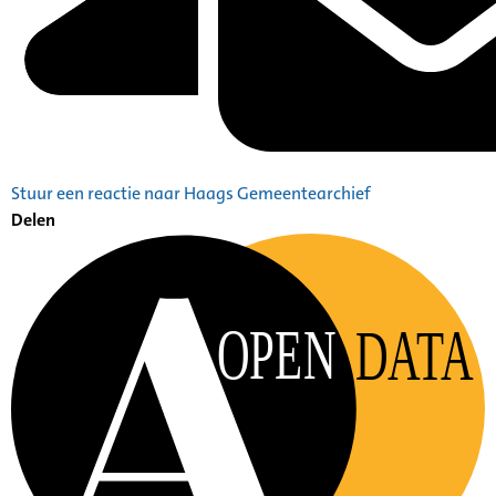
Stuur een reactie naar Haags Gemeentearchief
Delen
OPEN
DATA