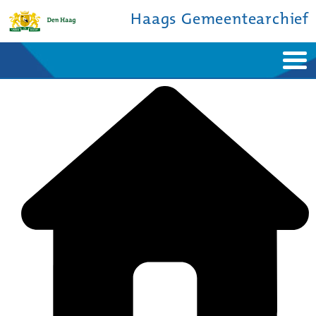
Haags Gemeentearchief
Home
Nieuws
Ontdek de stad
De studiezaal
Bronnen en collecties
Over ons
Contact