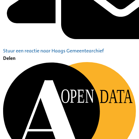
Stuur een reactie naar Haags Gemeentearchief
Delen
OPEN
DATA