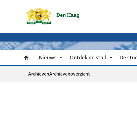
Nieuws
Ontdek de stad
De stu
Archieven
Archievenoverzicht