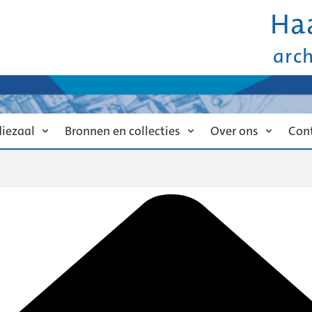
Ha
arc
diezaal
Bronnen en collecties
Over ons
Con