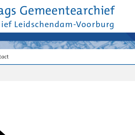
ags Gemeentearchief
hief Leidschendam-Voorburg
tact