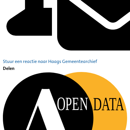
Stuur een reactie naar Haags Gemeentearchief
Delen
OPEN
DATA