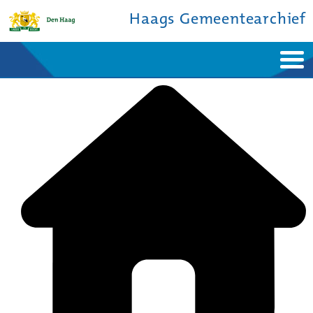
Haags Gemeentearchief
Home
Nieuws
Ontdek de stad
De studiezaal
Bronnen en collecties
Over ons
Contact