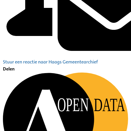
Stuur een reactie naar Haags Gemeentearchief
Delen
OPEN
DATA