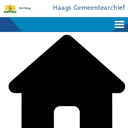
Haags Gemeentearchief
Home
Nieuws
Ontdek de stad
De studiezaal
Bronnen en collecties
Over ons
Contact