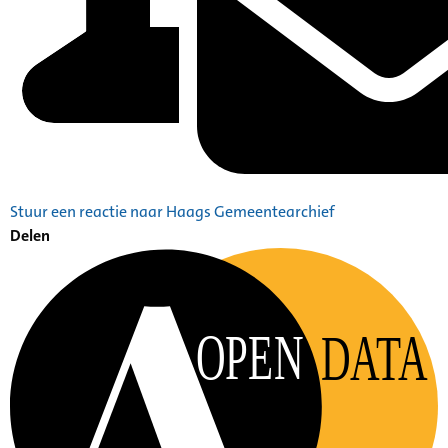
Stuur een reactie naar Haags Gemeentearchief
Delen
OPEN
DATA