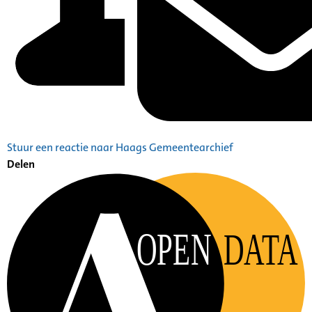
Stuur een reactie naar Haags Gemeentearchief
Delen
OPEN
DATA