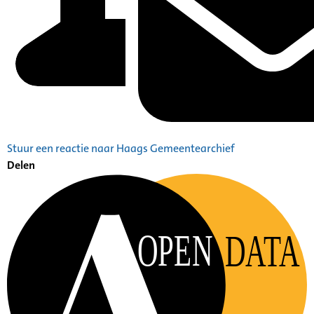
Stuur een reactie naar Haags Gemeentearchief
Delen
OPEN
DATA