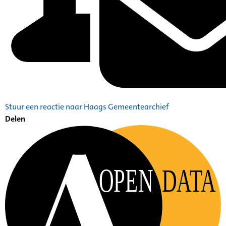
Stuur een reactie naar Haags Gemeentearchief
Delen
OPEN
DATA