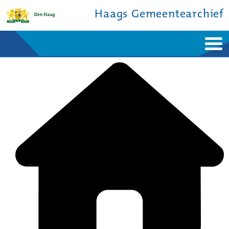
Haags Gemeentearchief
Home
Nieuws
Ontdek de stad
De studiezaal
Bronnen en collecties
Over ons
Contact