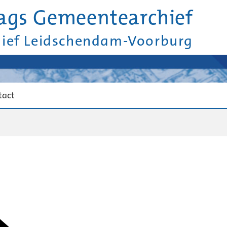
ags Gemeentearchief
hief Leidschendam-Voorburg
tact