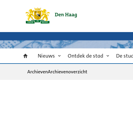
Nieuws
Ontdek de stad
De stu
Archieven
Archievenoverzicht