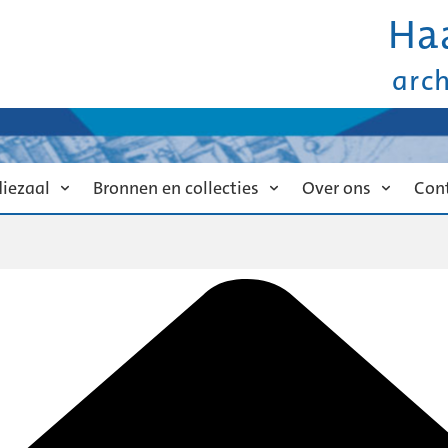
Ha
arc
diezaal
Bronnen en collecties
Over ons
Con