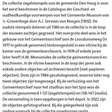
De collectie zegelstempels van de gemeente Den Haag is voor
het eerst beschreven in de Catalogus der Geschied- en
oudheidkundige voorwerpen van het Gemeente-Museum van
's -Gravenhage door A.J. Servaas van Rooyen (1902). De
oudste stempels dateren uit 1586 en de collectie is in de loop
der eeuwen zachtjes gegroeid. Het overgrote deel was in het
gebouw van het Gemeentearchief aan de Loosduinseweg (in
1977 in gebruik genomen) tentoongesteld in een vitrine bij de
kamer van de gemeentearchivaris. In 1974 of enkele jaren
later heeft H.M. Mensonides de collectie geïnventariseerd en
beschreven. In de vitrine kwamen in de loop der jaren ook
enkele andere objecten uit archieven terecht (niet-papieren
objecten). Deze zijn in 1986 gecatalogiseerd, waarna later nog
twee objecten zijn toegevoegd. Bij de verhuizing van het
Gemeentearchief naar het stadhuis aan het Spui was de
collectie genummerd 1-121 (zegelstempels) en 138-147 (realia).
De verzameling is toen opgeborgen in het depot. In 2022 zijn
de objecten gefotografeerd. Bij die gelegenheid zijn ook
andere vanouds bij de collectie opgeborgen realia