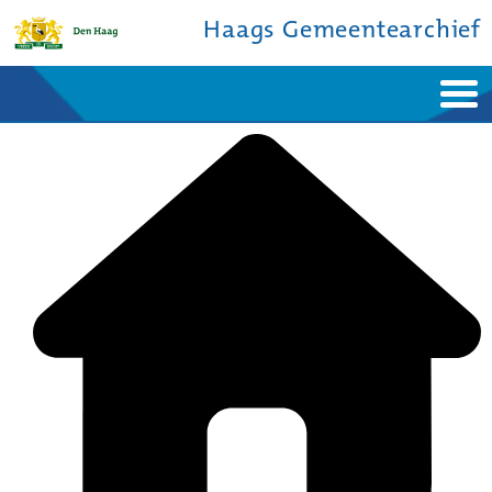
Haags Gemeentearchief
Home
Nieuws
Ontdek de stad
De studiezaal
Bronnen en collecties
Over ons
Contact