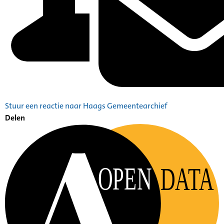
Stuur een reactie naar Haags Gemeentearchief
Delen
OPEN
DATA