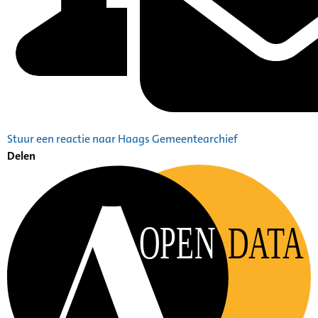
Stuur een reactie naar Haags Gemeentearchief
Delen
OPEN
DATA