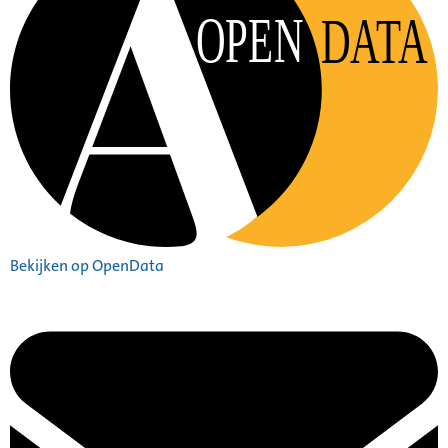
OPEN
DATA
Bekijken op OpenData