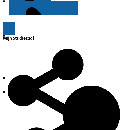
Kenmerken
Mijn Studiezaal
Inventarissen
Inleiding op de Dienst SO-GZ
Gevonden archiefstukken