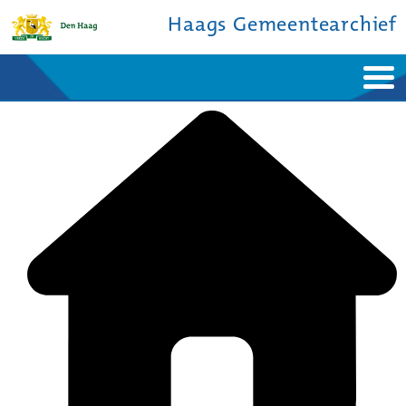
Haags Gemeentearchief
Home
Nieuws
Ontdek de stad
De studiezaal
Bronnen en collecties
Over ons
Contact