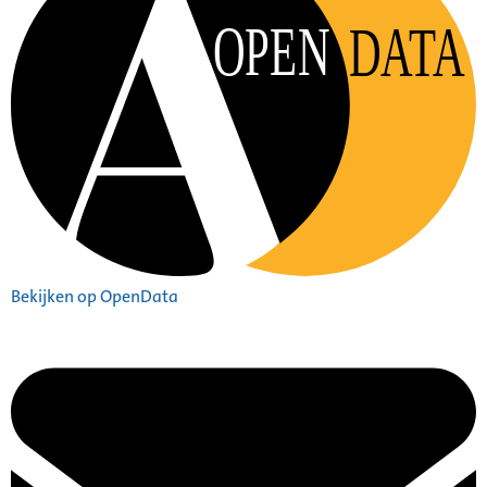
OPEN
DATA
Bekijken op OpenData