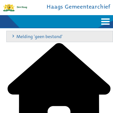
Haags Gemeentearchief
Home
Nieuws
Melding 'geen bestand'
Ontdek de stad
De studiezaal
Bronnen en collecties
Over ons
Contact