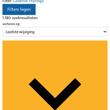
Filter:
Collectie Thuring
x
Filters legen
1.180
zoekresultaten
sorteren op: