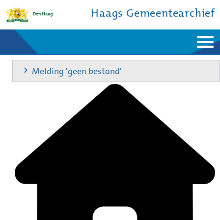
Haags Gemeentearchief
Home
Nieuws
Melding 'geen bestand'
Ontdek de stad
De studiezaal
Bronnen en collecties
Over ons
Contact