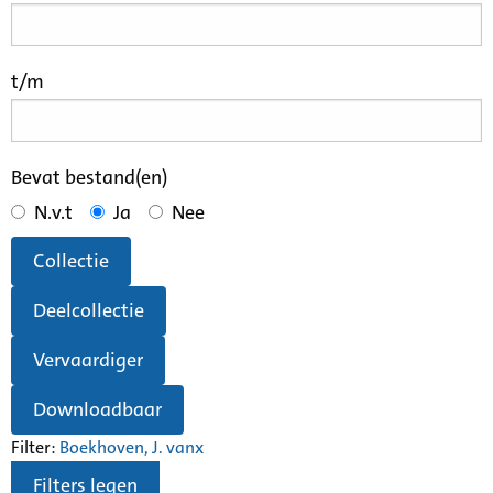
t/m
Bevat bestand(en)
N.v.t
Ja
Nee
Collectie
Deelcollectie
Vervaardiger
Downloadbaar
Filter:
Boekhoven, J. van
x
Filters legen