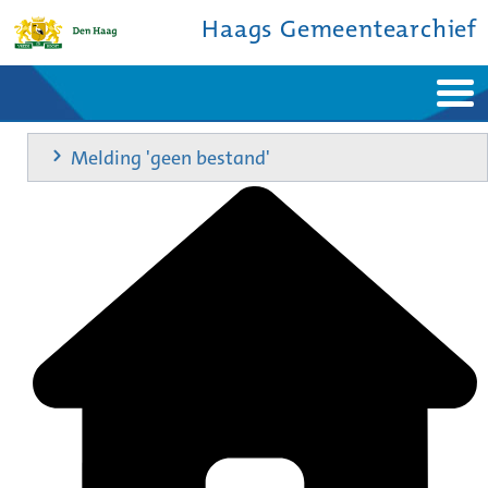
Haags Gemeentearchief
Home
Nieuws
Melding 'geen bestand'
Ontdek de stad
De studiezaal
Bronnen en collecties
Over ons
Contact