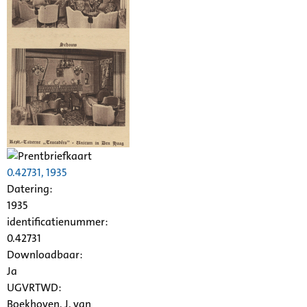
0.42731, 1935
Datering
:
1935
identificatienummer:
0.42731
Downloadbaar:
Ja
UGVRTWD:
Boekhoven, J. van