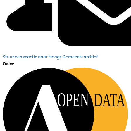
Stuur een reactie naar Haags Gemeentearchief
Delen
OPEN
DATA