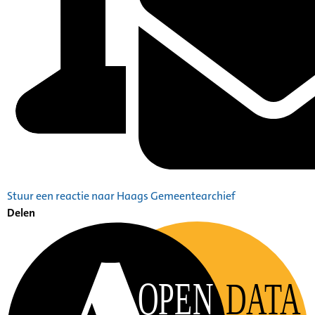
Stuur een reactie naar Haags Gemeentearchief
Delen
OPEN
DATA