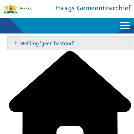
Haags Gemeentearchief
Home
Nieuws
Melding 'geen bestand'
Ontdek de stad
De studiezaal
Bronnen en collecties
Over ons
Contact