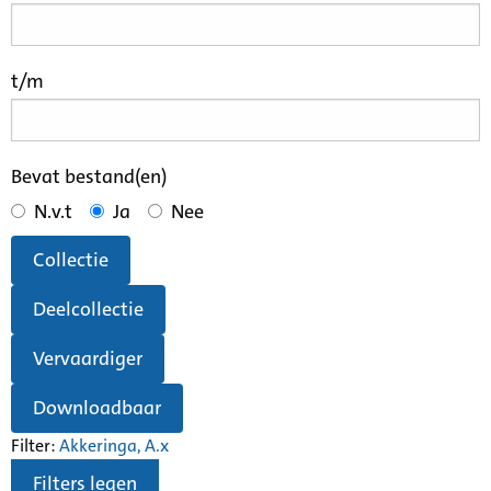
t/m
Bevat bestand(en)
N.v.t
Ja
Nee
Collectie
Deelcollectie
Vervaardiger
Downloadbaar
Filter:
Akkeringa, A.
x
Filters legen