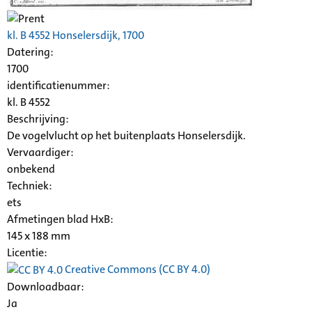
kl. B 4552 Honselersdijk, 1700
Datering
:
1700
identificatienummer:
kl. B 4552
Beschrijving:
De vogelvlucht op het buitenplaats Honselersdijk.
Vervaardiger:
onbekend
Techniek:
ets
Afmetingen blad HxB:
145 x 188 mm
Licentie:
Creative Commons (CC BY 4.0)
Downloadbaar:
Ja