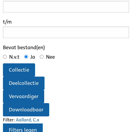
t/m
Bevat bestand(en)
N.v.t
Ja
Nee
Collectie
Deelcollectie
Vervaardiger
Downloadbaar
Filter:
Aallard, C.
x
Filters legen