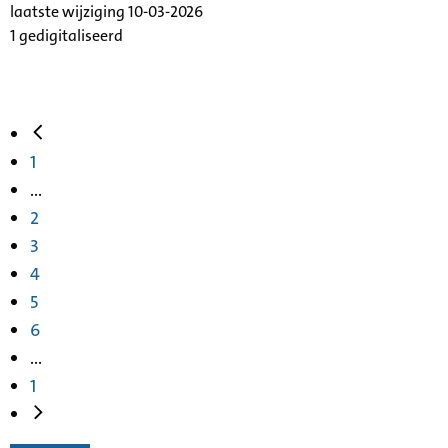
laatste wijziging 10-03-2026
1 gedigitaliseerd
1
...
2
3
4
5
6
...
1