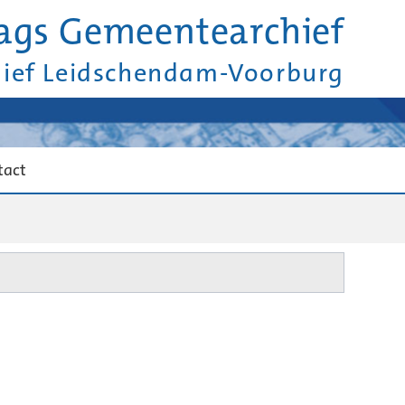
ags Gemeentearchief
hief Leidschendam-Voorburg
tact