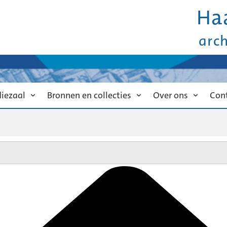
Ha
arc
diezaal
Bronnen en collecties
Over ons
Con