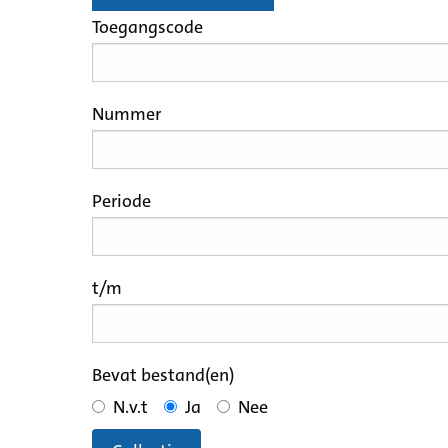
Toegangscode
Nummer
Periode
t/m
Bevat bestand(en)
N.v.t
Ja
Nee