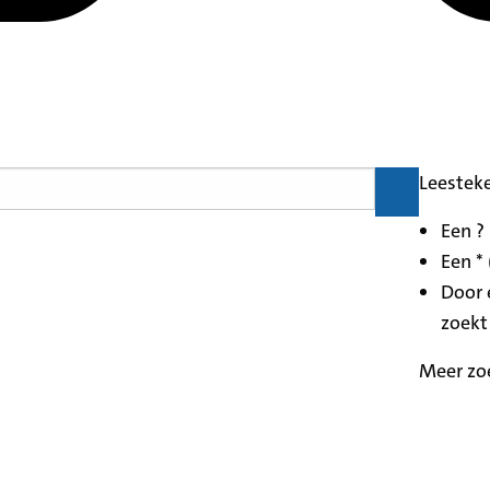
Leestek
Een ?
Een * 
Door 
zoekt
Meer zo