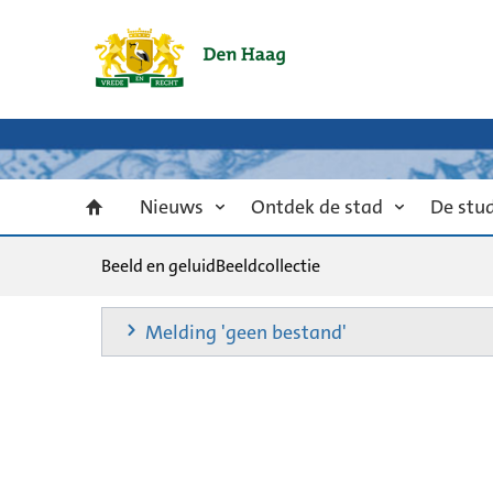
Nieuws
Ontdek de stad
De stu
Beeld en geluid
Beeldcollectie
Melding 'geen bestand'