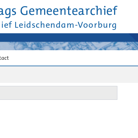
ags Gemeentearchief
hief Leidschendam-Voorburg
tact