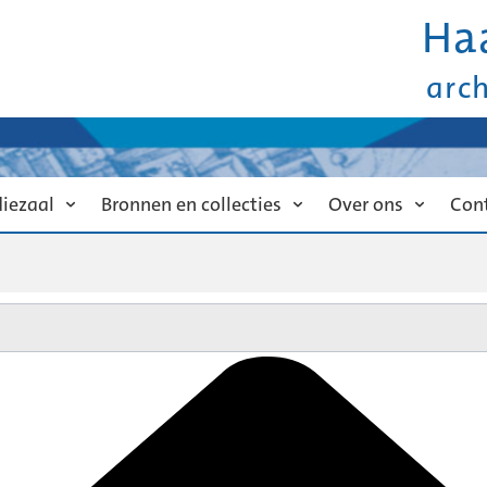
Ha
arc
diezaal
Bronnen en collecties
Over ons
Con