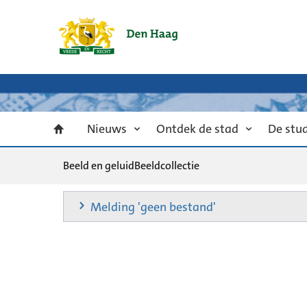
Nieuws
Ontdek de stad
De stu
Beeld en geluid
Beeldcollectie
Melding 'geen bestand'