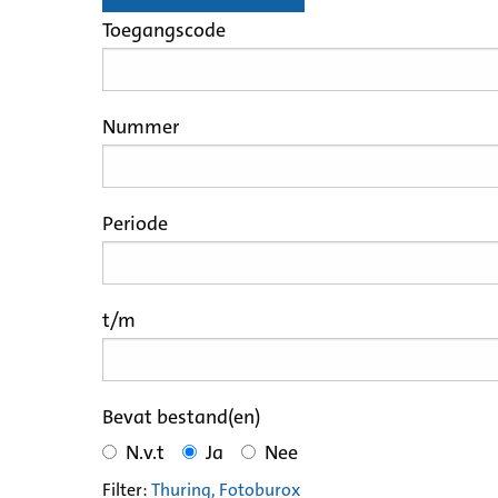
Toegangscode
Nummer
Periode
t/m
Bevat bestand(en)
N.v.t
Ja
Nee
Filter:
Thuring, Fotoburo
x