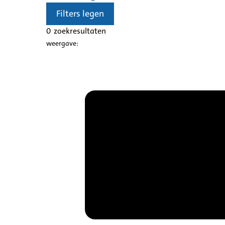
Filters legen
0
zoekresultaten
weergave: