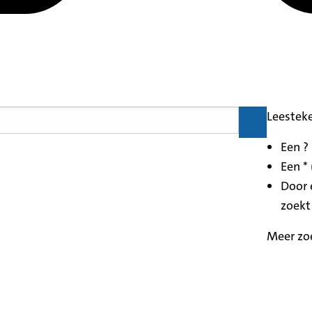
Leestek
Een ?
Een * 
Door 
zoekt
Meer zo