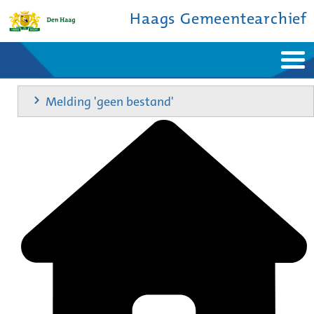
Haags Gemeentearchief
Home
Nieuws
Melding 'geen bestand'
Ontdek de stad
De studiezaal
Bronnen en collecties
Over ons
Contact