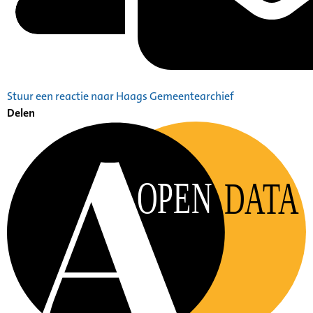
Stuur een reactie naar Haags Gemeentearchief
Delen
OPEN
DATA