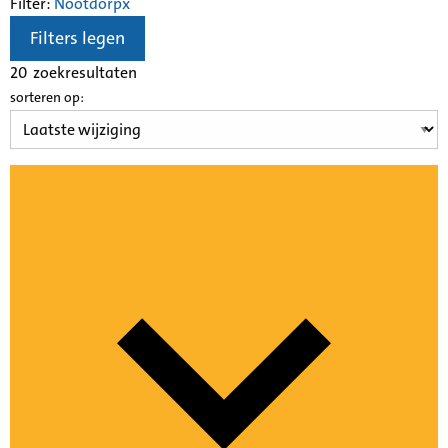
Filter:
Nootdorp
x
Filters legen
20
zoekresultaten
sorteren op: