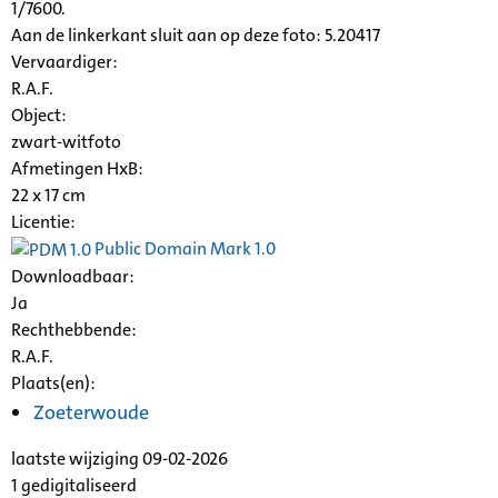
1/7600.
Aan de linkerkant sluit aan op deze foto: 5.20417
Vervaardiger:
R.A.F.
Object:
zwart-witfoto
Afmetingen HxB:
22 x 17 cm
Licentie:
Public Domain Mark 1.0
Downloadbaar:
Ja
Rechthebbende:
R.A.F.
Plaats(en):
Zoeterwoude
laatste wijziging 09-02-2026
1 gedigitaliseerd