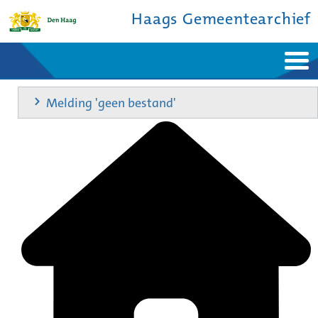
Haags Gemeentearchief
Home
Nieuws
Melding 'geen bestand'
Ontdek de stad
De studiezaal
Bronnen en collecties
Over ons
Contact