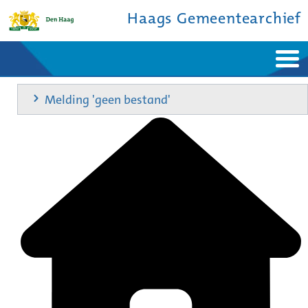
Haags Gemeentearchief
Home
Nieuws
Melding 'geen bestand'
Ontdek de stad
De studiezaal
Bronnen en collecties
Over ons
Contact