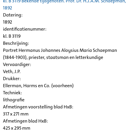
kl. B 3119 Bekende tijdgenoten. Prof. Dr. H.J.A.M. Schaepman,
1892
Datering
:
1892
identificatienummer:
kl. B 3119
Beschrijving:
Portret Hermanus Johannes
Aloysius
Maria Schaepman
(1844-1903), priester, staatsman en letterkundige
Vervaardiger:
Veth, J.P.
Drukker:
Ellerman, Harms en Co. (voorheen)
Techniek:
lithografie
Afmetingen voorstelling blad HxB:
317 x 271 mm
Afmetingen blad HxB:
425 x 295 mm