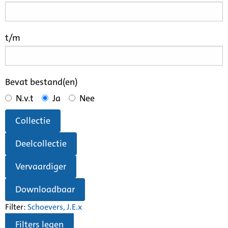
t/m
Bevat bestand(en)
N.v.t
Ja
Nee
Collectie
Deelcollectie
Vervaardiger
Downloadbaar
Filter:
Schoevers, J.E.
x
Filters legen