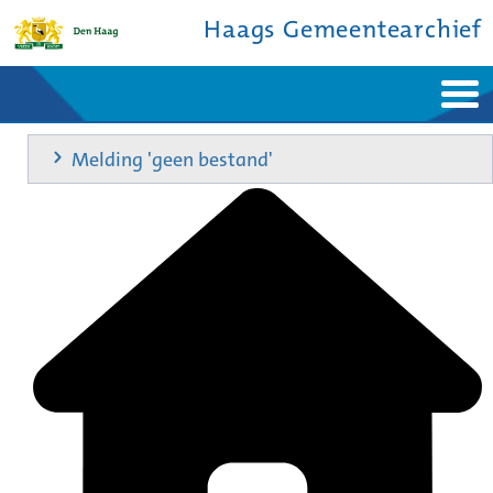
Haags Gemeentearchief
Home
Nieuws
Melding 'geen bestand'
Ontdek de stad
De studiezaal
Bronnen en collecties
Over ons
Contact