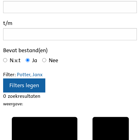
t/m
Bevat bestand(en)
N.v.t
Ja
Nee
Filter:
Potter, Jan
x
Filters legen
0
zoekresultaten
weergave: