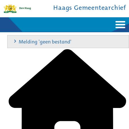
Haags Gemeentearchief
Home
Nieuws
Melding 'geen bestand'
Ontdek de stad
De studiezaal
Bronnen en collecties
Over ons
Contact