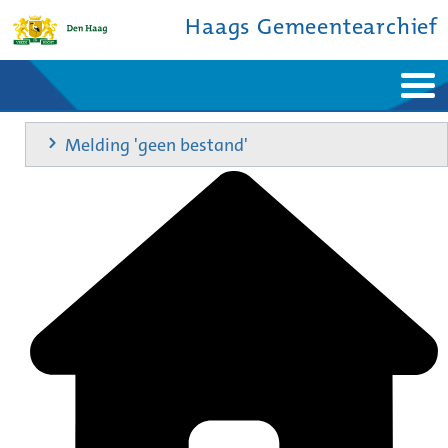
Haags Gemeentearchief
Home
Nieuws
Melding 'geen bestand'
Ontdek de stad
De studiezaal
Bronnen en collecties
Over ons
Contact