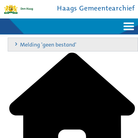
Haags Gemeentearchief
Home
Nieuws
Melding 'geen bestand'
Ontdek de stad
De studiezaal
Bronnen en collecties
Over ons
Contact