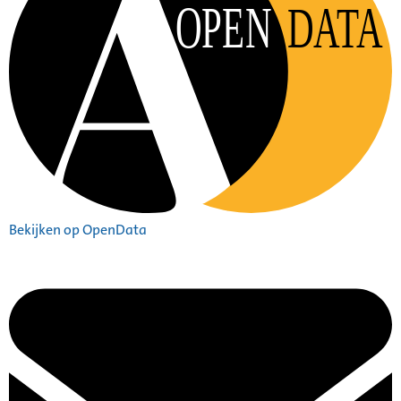
OPEN
DATA
Bekijken op OpenData