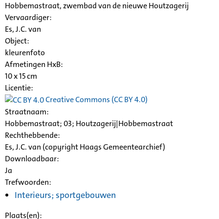
Hobbemastraat, zwembad van de nieuwe
Houtzagerij
Vervaardiger:
Es, J.C. van
Object:
kleurenfoto
Afmetingen HxB:
10 x 15 cm
Licentie:
Creative Commons (CC BY 4.0)
Straatnaam:
Hobbemastraat; 03;
Houtzagerij
|Hobbemastraat
Rechthebbende:
Es, J.C. van (copyright Haags Gemeentearchief)
Downloadbaar:
Ja
Trefwoorden:
Interieurs; sportgebouwen
Plaats(en):