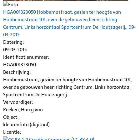
HGA001323050 Hobbemastraat, gezien ter hoogte van
Hobbemastraat 101, over de gebouwen heen richting
Centrum. Links horzontaal Sportcentrum De
Houtzagerij
., 09-
03-2015
Datering
:
09-03-2015
identificatienummer:
HGA001323050
Beschrijving:
Hobbemastraat, gezien ter hoogte van Hobbemastraat 101,
over de gebouwen heen richting Centrum. Links horzontaal
Sportcentrum De
Houtzagerij
.
Vervaardiger:
Reeken, Harry van
Object:
kleurenfoto (digitaal)
Licentie:
Creative Commons (CC BY 4.0)