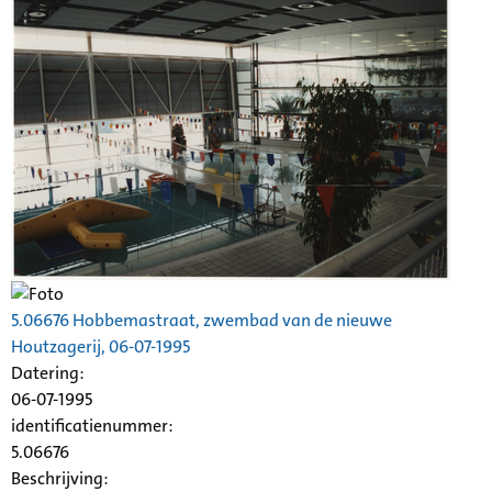
5.06676 Hobbemastraat, zwembad van de nieuwe
Houtzagerij
, 06-07-1995
Datering
:
06-07-1995
identificatienummer:
5.06676
Beschrijving: