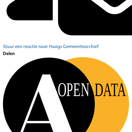
Stuur een reactie naar Haags Gemeentearchief
Delen
OPEN
DATA