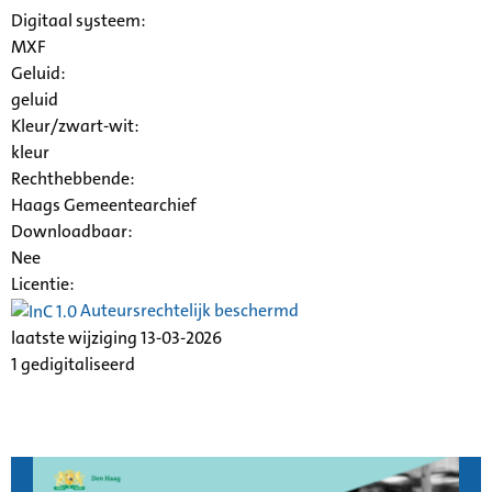
Digitaal systeem:
MXF
Geluid:
geluid
Kleur/zwart-wit:
kleur
Rechthebbende:
Haags Gemeentearchief
Downloadbaar:
Nee
Licentie:
Auteursrechtelijk beschermd
laatste wijziging 13-03-2026
1 gedigitaliseerd