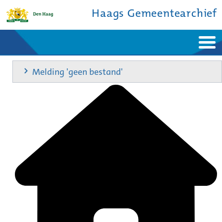
Haags Gemeentearchief
Home
Nieuws
Melding 'geen bestand'
Ontdek de stad
De studiezaal
Bronnen en collecties
Over ons
Contact