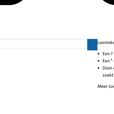
Leestek
Een ?
Een * 
Door 
zoekt
Meer zo