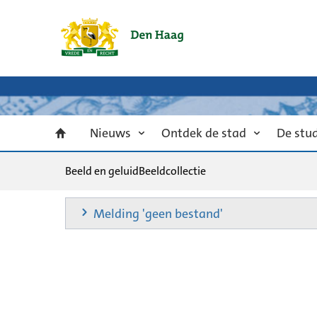
Nieuws
Ontdek de stad
De stu
Beeld en geluid
Beeldcollectie
Melding 'geen bestand'