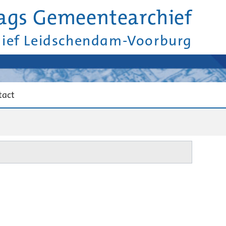
ags Gemeentearchief
hief Leidschendam-Voorburg
tact