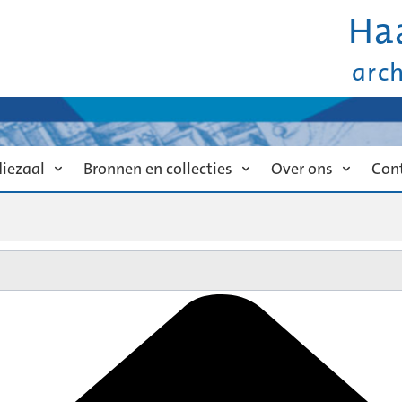
Ha
arc
diezaal
Bronnen en collecties
Over ons
Con