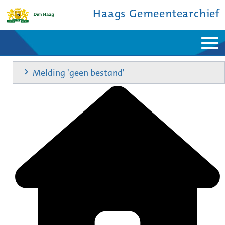
Haags Gemeentearchief
Home
Nieuws
Melding 'geen bestand'
Ontdek de stad
De studiezaal
Bronnen en collecties
Over ons
Contact