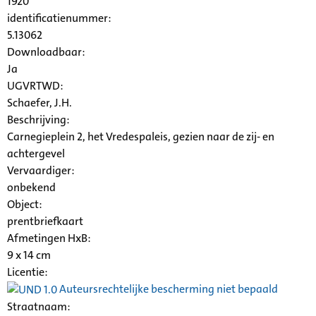
1920
identificatienummer:
5.13062
Downloadbaar:
Ja
UGVRTWD:
Schaefer, J.H.
Beschrijving:
Carnegieplein 2, het Vredespaleis, gezien naar de zij- en
achtergevel
Vervaardiger:
onbekend
Object:
prentbriefkaart
Afmetingen HxB:
9 x 14 cm
Licentie:
Auteursrechtelijke bescherming niet bepaald
Straatnaam: