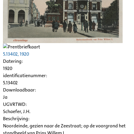
5.13402, 1920
Datering
:
1920
identificatienummer:
5.13402
Downloadbaar:
Ja
UGVRTWD:
Schaefer, J.H.
Beschrijving:
Noordeinde, gezien naar de Zeestraat; op de voorgrond het
standbeeld van Prins Willem I