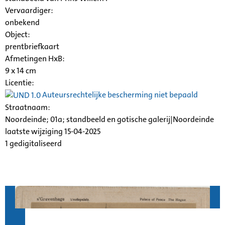
Vervaardiger:
onbekend
Object:
prentbriefkaart
Afmetingen HxB:
9 x 14 cm
Licentie:
Auteursrechtelijke bescherming niet bepaald
Straatnaam:
Noordeinde; 01a; standbeeld en gotische galerij|Noordeinde
laatste wijziging 15-04-2025
1 gedigitaliseerd