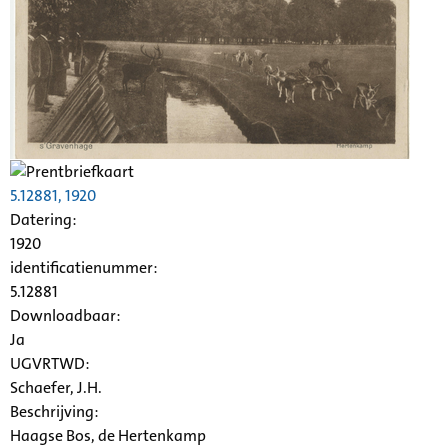
5.12881, 1920
Datering
:
1920
identificatienummer:
5.12881
Downloadbaar:
Ja
UGVRTWD:
Schaefer, J.H.
Beschrijving:
Haagse Bos, de Hertenkamp