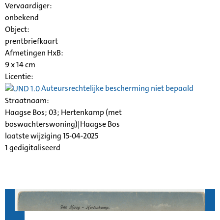
Vervaardiger:
onbekend
Object:
prentbriefkaart
Afmetingen HxB:
9 x 14 cm
Licentie:
Auteursrechtelijke bescherming niet bepaald
Straatnaam:
Haagse Bos; 03; Hertenkamp (met
boswachterswoning)|Haagse Bos
laatste wijziging 15-04-2025
1 gedigitaliseerd