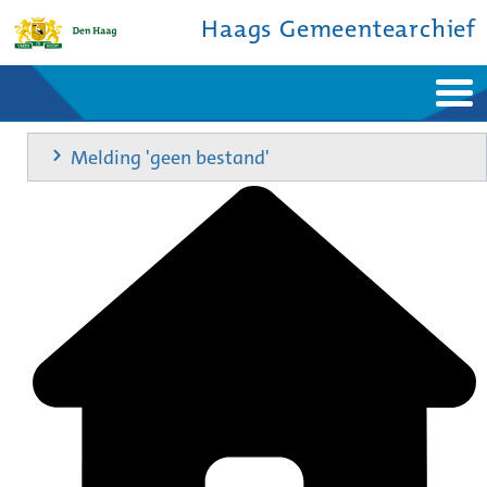
Haags Gemeentearchief
Home
Nieuws
Melding 'geen bestand'
Ontdek de stad
De studiezaal
Bronnen en collecties
Over ons
Contact